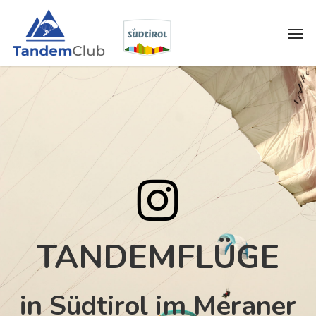
Skip
Menu
Men
to
main
content
TANDEMFLÜGE
in Südtirol im Meraner